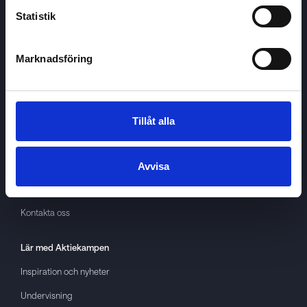
Statistik
Marknadsföring
Aktiekampen
Om
Aktiekampen
Integritetspolicy
Tillåt alla
About cookies
Villkor
Avvisa
GDPR
Kontakta oss
Lär med
Aktiekampen
Inspiration och nyheter
Undervisning