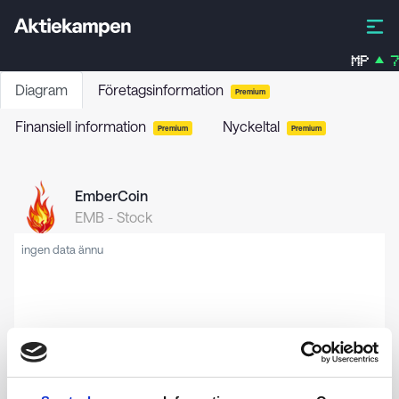
MP
7,
Diagram
Företagsinformation
Premium
Finansiell information
Nyckeltal
Premium
Premium
EmberCoin
EMB
-
Stock
ingen data ännu