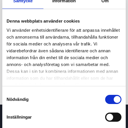
Samtycke
Information
Om
Denna webbplats använder cookies
Vi använder enhetsidentifierare för att anpassa innehållet
och annonserna till användarna, tillhandahålla funktioner
för sociala medier och analysera vår trafik. Vi
vidarebefordrar även sådana identifierare och annan
24t
7d
1m
3m
1å
5å
information från din enhet till de sociala medier och
annons- och analysföretag som vi samarbetar med.
Dessa kan i sin tur kombinera informationen med annan
Köp / Sälj
information som du har tillhandahållit eller som de har
samlat in när du har använt deras tjänster.
Samtyckesval
Nödvändig
Inställningar