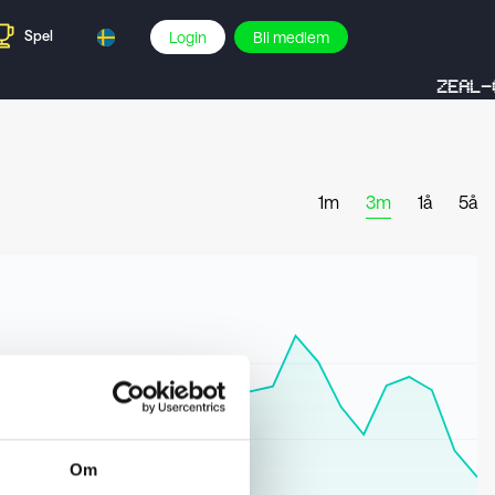
Spel
Login
Bli medlem
ZEAL-C
1m
3m
1å
5å
Om