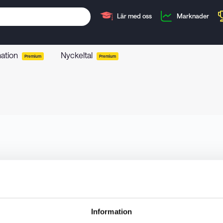
Lär med oss
Marknader
mation
Nyckeltal
Premium
Premium
Information