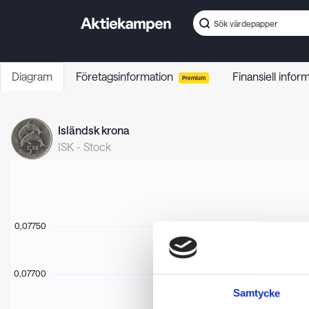
Diagram
Företagsinformation
Finansiell infor
Premium
Isländsk krona
ISK
-
Stock
0,07750
0,07700
Samtycke