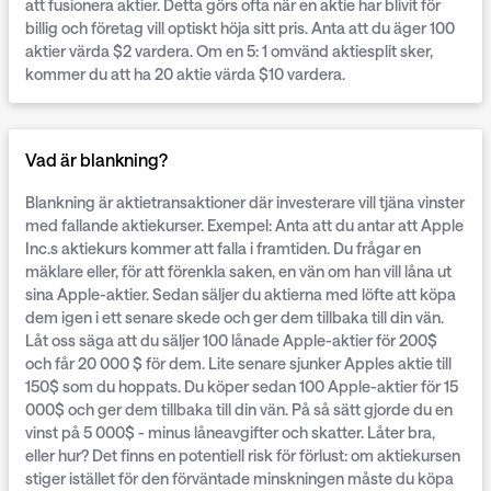
att fusionera aktier. Detta görs ofta när en aktie har blivit för
billig och företag vill optiskt höja sitt pris. Anta att du äger 100
aktier värda $2 vardera. Om en 5: 1 omvänd aktiesplit sker,
kommer du att ha 20 aktie värda $10 vardera.
Vad är blankning?
Blankning är aktietransaktioner där investerare vill tjäna vinster
med fallande aktiekurser. Exempel: Anta att du antar att Apple
Inc.s aktiekurs kommer att falla i framtiden. Du frågar en
mäklare eller, för att förenkla saken, en vän om han vill låna ut
sina Apple-aktier. Sedan säljer du aktierna med löfte att köpa
dem igen i ett senare skede och ger dem tillbaka till din vän.
Låt oss säga att du säljer 100 lånade Apple-aktier för 200$
och får 20 000 $ för dem. Lite senare sjunker Apples aktie till
150$ som du hoppats. Du köper sedan 100 Apple-aktier för 15
000$ och ger dem tillbaka till din vän. På så sätt gjorde du en
vinst på 5 000$ - minus låneavgifter och skatter. Låter bra,
eller hur? Det finns en potentiell risk för förlust: om aktiekursen
stiger istället för den förväntade minskningen måste du köpa