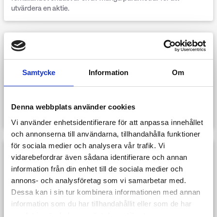
utvärdera en aktie.
Vad är diversifiering?
För att hålla risken för förlust på aktiemarknaden så låg som
Samtycke
Information
Om
möjligt bör du diversifiera din aktieportfölj, d.v.s. investera i
olika aktier som, om möjligt, inte korrelerar - till exempel aktie
från olika industrier. Om priset på en aktie sjunker kan
förlusten, åtminstone till viss del, kompenseras av andra
Denna webbplats använder cookies
stigande aktiekurser i din portfölj.
Vi använder enhetsidentifierare för att anpassa innehållet
och annonserna till användarna, tillhandahålla funktioner
för sociala medier och analysera vår trafik. Vi
Vad är en fond?
vidarebefordrar även sådana identifierare och annan
information från din enhet till de sociala medier och
En fond är som en pool av en mängd olika aktier. Det förvaltas
annons- och analysföretag som vi samarbetar med.
aktivt eller passivt (ETF-fonder) för dig, investeraren. Genom
Dessa kan i sin tur kombinera informationen med annan
att köpa en andel av fonden är din risk för
aktiemarknadsförlust mer diversifierad jämfört med att köpa
information som du har tillhandahållit eller som de har
enskilda aktier. Du har dock ingen kontroll över vilka aktier som
samlat in när du har använt deras tjänster.