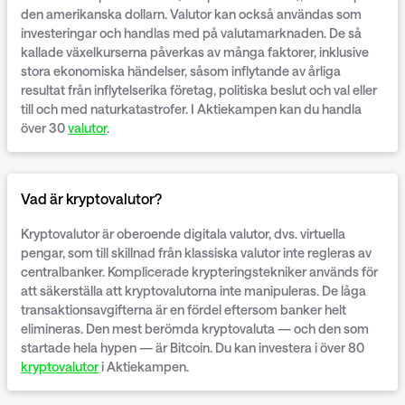
den amerikanska dollarn. Valutor kan också användas som
investeringar och handlas med på valutamarknaden. De så
kallade växelkurserna påverkas av många faktorer, inklusive
stora ekonomiska händelser, såsom inflytande av årliga
resultat från inflytelserika företag, politiska beslut och val eller
till och med naturkatastrofer. I
Aktiekampen
kan du handla
över 30
valutor
.
Vad är kryptovalutor?
Kryptovalutor är oberoende digitala valutor, dvs. virtuella
pengar, som till skillnad från klassiska valutor inte regleras av
centralbanker. Komplicerade krypteringstekniker används för
att säkerställa att kryptovalutorna inte manipuleras. De låga
transaktionsavgifterna är en fördel eftersom banker helt
elimineras. Den mest berömda kryptovaluta — och den som
startade hela hypen — är Bitcoin. Du kan investera i över 80
kryptovalutor
i
Aktiekampen
.