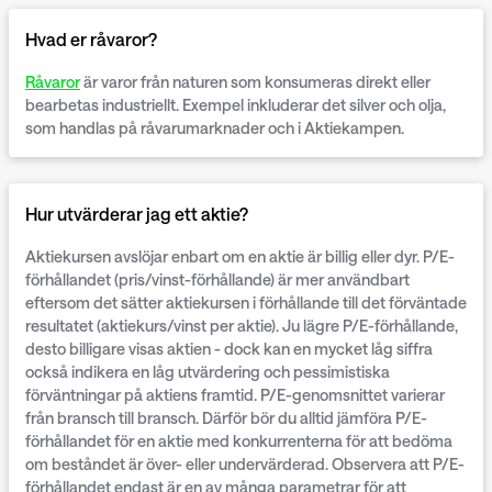
Hvad er råvaror?
Råvaror
är varor från naturen som konsumeras direkt eller
bearbetas industriellt. Exempel inkluderar det silver och olja,
som handlas på råvarumarknader och i
Aktiekampen
.
Hur utvärderar jag ett aktie?
Aktiekursen avslöjar enbart om en aktie är billig eller dyr. P/E-
förhållandet (pris/vinst-förhållande) är mer användbart
eftersom det sätter aktiekursen i förhållande till det förväntade
resultatet (aktiekurs/vinst per aktie). Ju lägre P/E-förhållande,
desto billigare visas aktien - dock kan en mycket låg siffra
också indikera en låg utvärdering och pessimistiska
förväntningar på aktiens framtid. P/E-genomsnittet varierar
från bransch till bransch. Därför bör du alltid jämföra P/E-
förhållandet för en aktie med konkurrenterna för att bedöma
om beståndet är över- eller undervärderad. Observera att P/E-
förhållandet endast är en av många parametrar för att