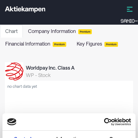
SANIO-
Chart
Company Information
Premium
Financial Information
Key Figures
Premium
Premium
Worldpay Inc. Class A
WP
-
Stock
no chart data yet