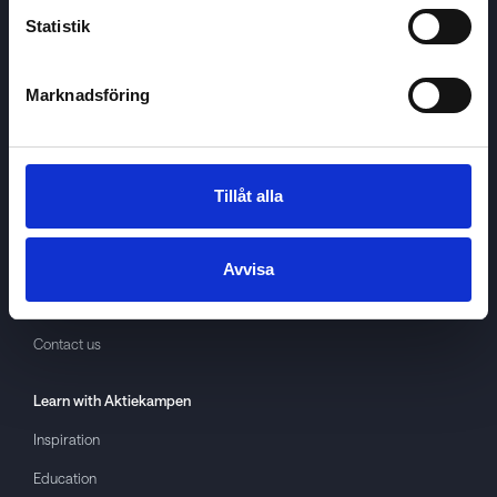
Statistik
Marknadsföring
Aktiekampen
About
Aktiekampen
Privacy policy
Tillåt alla
About cookies
Terms of use
Avvisa
GDPR
Contact us
Learn with
Aktiekampen
Inspiration
Education