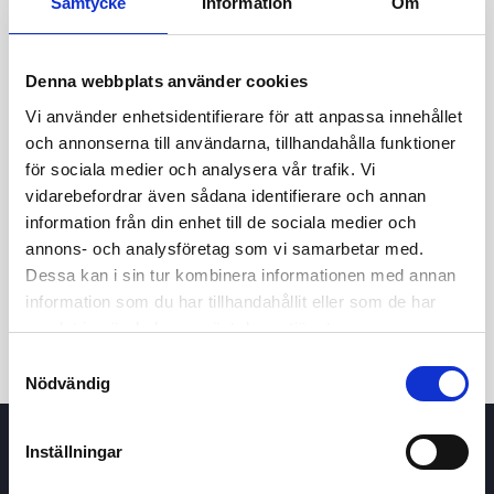
Samtycke
Information
Om
Denna webbplats använder cookies
Vi använder enhetsidentifierare för att anpassa innehållet
och annonserna till användarna, tillhandahålla funktioner
för sociala medier och analysera vår trafik. Vi
vidarebefordrar även sådana identifierare och annan
24h
7d
1m
3m
1y
5y
information från din enhet till de sociala medier och
annons- och analysföretag som vi samarbetar med.
Dessa kan i sin tur kombinera informationen med annan
Trade
information som du har tillhandahållit eller som de har
samlat in när du har använt deras tjänster.
Samtyckesval
Nödvändig
Inställningar