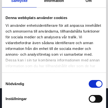
Samtycke
Information
Om
Denna webbplats använder cookies
Vi använder enhetsidentifierare för att anpassa innehållet
och annonserna till användarna, tillhandahålla funktioner
för sociala medier och analysera vår trafik. Vi
vidarebefordrar även sådana identifierare och annan
24h
7d
1m
3m
1y
5y
information från din enhet till de sociala medier och
annons- och analysföretag som vi samarbetar med.
Dessa kan i sin tur kombinera informationen med annan
Trade
information som du har tillhandahållit eller som de har
samlat in när du har använt deras tjänster.
Samtyckesval
Nödvändig
Inställningar