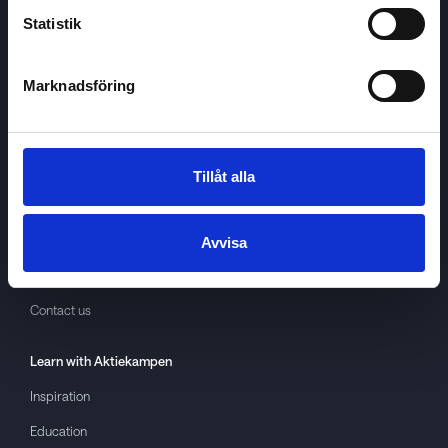
Statistik
Marknadsföring
Aktiekampen
About
Aktiekampen
Privacy policy
Tillåt alla
About cookies
Terms of use
Avvisa
GDPR
Contact us
Learn with
Aktiekampen
Inspiration
Education