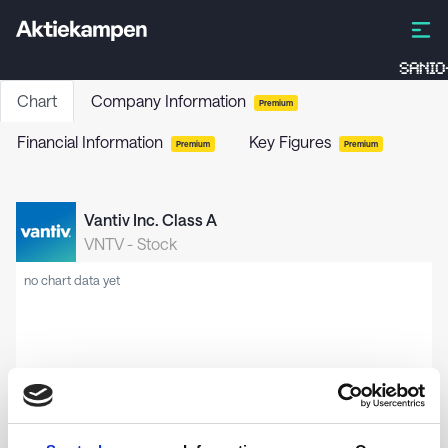
SANIO
Chart
Company Information
Premium
Financial Information
Key Figures
Premium
Premium
Vantiv Inc. Class A
VNTV
-
Stock
no chart data yet