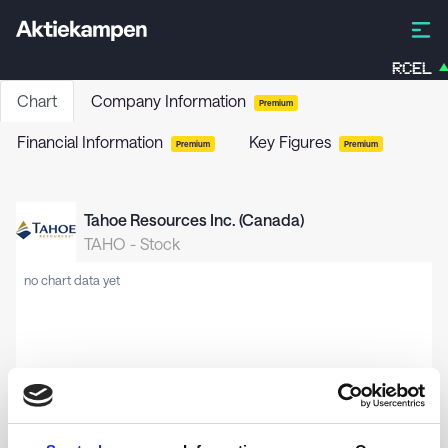
RCEL
Chart
Company Information
Premium
Financial Information
Key Figures
Premium
Premium
Tahoe Resources Inc. (Canada)
TAHO
-
Stock
no chart data yet