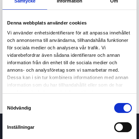
Samtycke
Information
Om
Denna webbplats använder cookies
Vi använder enhetsidentifierare för att anpassa innehållet
och annonserna till användarna, tillhandahålla funktioner
för sociala medier och analysera vår trafik. Vi
vidarebefordrar även sådana identifierare och annan
24h
7d
1m
3m
1y
5y
information från din enhet till de sociala medier och
annons- och analysföretag som vi samarbetar med.
Dessa kan i sin tur kombinera informationen med annan
Trade
information som du har tillhandahållit eller som de har
samlat in när du har använt deras tjänster.
Samtyckesval
Nödvändig
Inställningar