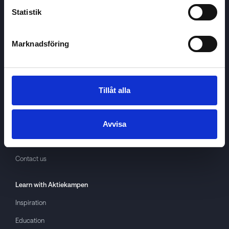
Statistik
Marknadsföring
Aktiekampen
About
Aktiekampen
Privacy policy
Tillåt alla
About cookies
Terms of use
Avvisa
GDPR
Contact us
Learn with
Aktiekampen
Inspiration
Education