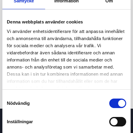
Samtycke
Information
Om
Denna webbplats använder cookies
Vi använder enhetsidentifierare för att anpassa innehållet
och annonserna till användarna, tillhandahålla funktioner
för sociala medier och analysera vår trafik. Vi
vidarebefordrar även sådana identifierare och annan
24h
7d
1m
3m
1y
5y
information från din enhet till de sociala medier och
annons- och analysföretag som vi samarbetar med.
Dessa kan i sin tur kombinera informationen med annan
Trade
information som du har tillhandahållit eller som de har
samlat in när du har använt deras tjänster.
Samtyckesval
Nödvändig
Inställningar