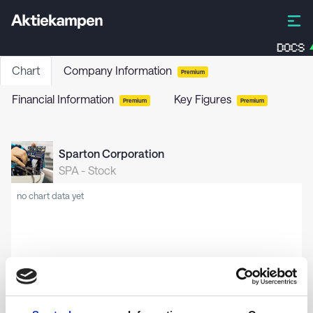
DOCS
Chart
Company Information
Premium
Financial Information
Key Figures
Premium
Premium
Sparton Corporation
SPA
-
Stock
no chart data yet