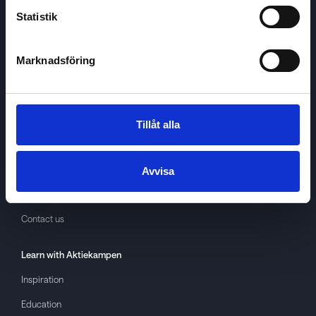
Statistik
Marknadsföring
Aktiekampen
About
Aktiekampen
Privacy policy
Tillåt alla
About cookies
Terms of use
Avvisa
GDPR
Contact us
Learn with
Aktiekampen
Inspiration
Education