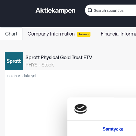
Chart
Company Information
Financial Inform
Premium
Sprott Physical Gold Trust ETV
PHYS
-
Stock
no chart data yet
Samtycke