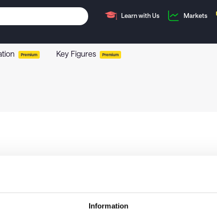
Learn with Us
Markets
ation
Key Figures
Premium
Premium
Information