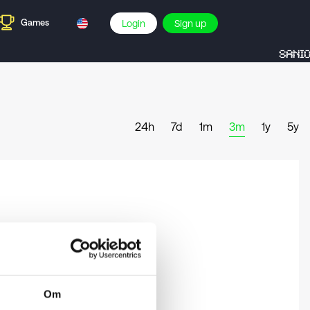
Games
Login
Sign up
SANIO
24h
7d
1m
3m
1y
5y
Om