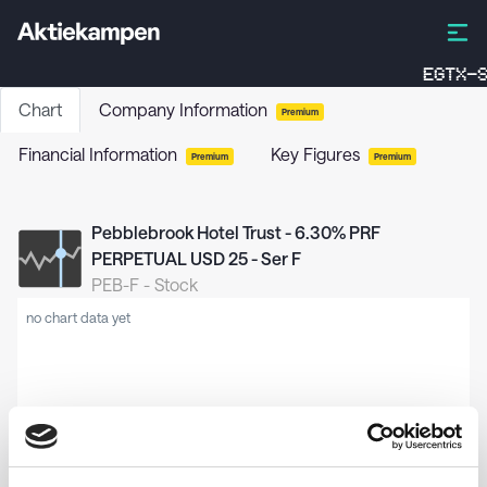
EGTX-S
Chart
Company Information
Premium
Financial Information
Key Figures
Premium
Premium
Pebblebrook Hotel Trust - 6.30% PRF
PERPETUAL USD 25 - Ser F
PEB-F
-
Stock
no chart data yet