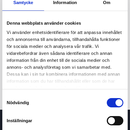
Samtycke
Information
Om
Denna webbplats använder cookies
Vi använder enhetsidentifierare för att anpassa innehållet
och annonserna till användarna, tillhandahålla funktioner
för sociala medier och analysera vår trafik. Vi
vidarebefordrar även sådana identifierare och annan
information från din enhet till de sociala medier och
24h
7d
1m
3m
1y
5y
annons- och analysföretag som vi samarbetar med.
Dessa kan i sin tur kombinera informationen med annan
Trade
information som du har tillhandahållit eller som de har
samlat in när du har använt deras tjänster.
Samtyckesval
Nödvändig
Inställningar