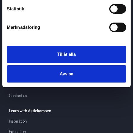
Statistik
Marknadsföring
Aktiekampen
About
Aktiekampen
Privacy policy
Tillåt alla
About cookies
Avvisa
Terms of use
GDPR
Contact us
Learn with
Aktiekampen
Inspiration
Education