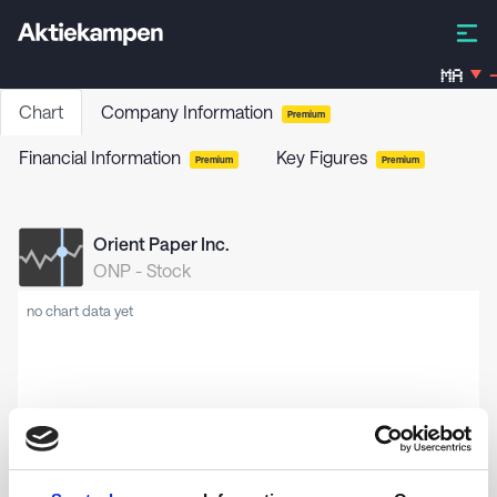
MA
-
Chart
Company Information
Premium
Financial Information
Key Figures
Premium
Premium
Orient Paper Inc.
ONP
-
Stock
no chart data yet