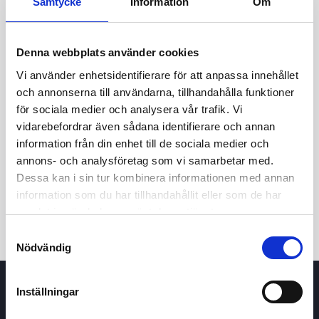
Samtycke
Information
Om
Denna webbplats använder cookies
Vi använder enhetsidentifierare för att anpassa innehållet
och annonserna till användarna, tillhandahålla funktioner
för sociala medier och analysera vår trafik. Vi
vidarebefordrar även sådana identifierare och annan
24h
7d
1m
3m
1y
5y
information från din enhet till de sociala medier och
annons- och analysföretag som vi samarbetar med.
Dessa kan i sin tur kombinera informationen med annan
Trade
information som du har tillhandahållit eller som de har
samlat in när du har använt deras tjänster.
Samtyckesval
Nödvändig
Inställningar