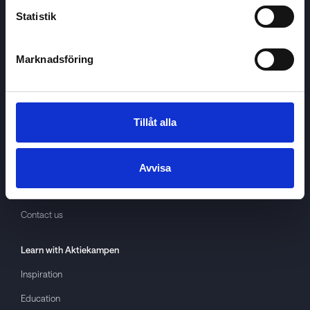
Statistik
Marknadsföring
Aktiekampen
About
Aktiekampen
Privacy policy
Tillåt alla
About cookies
Terms of use
Avvisa
GDPR
Contact us
Learn with
Aktiekampen
Inspiration
Education