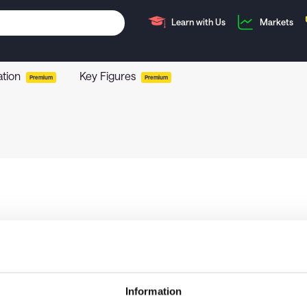
Learn with Us
Markets
ation
Key Figures
Premium
Premium
Information