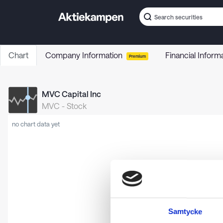
Chart
Company Information
Financial Inform
Premium
MVC Capital Inc
MVC
-
Stock
no chart data yet
Samtycke