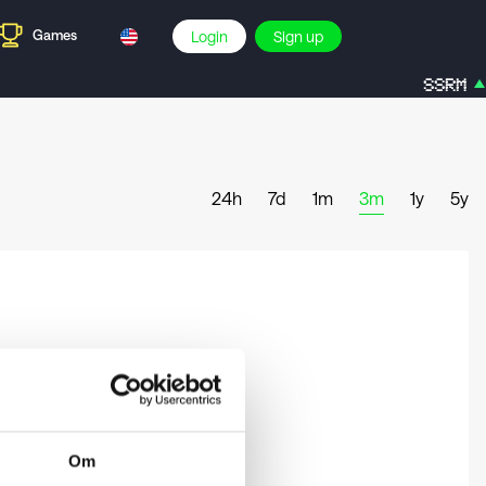
Games
Login
Sign up
SSRM
24h
7d
1m
3m
1y
5y
Om