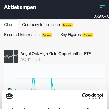
SKAB-S
Chart
Company Information
Premium
Financial Information
Key Figures
Premium
Premium
Angel Oak High Yield Opportunities ETF
AOHY
-
ETF
11.100
11.080
11.060