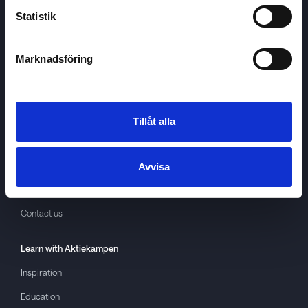
Statistik
Marknadsföring
Aktiekampen
About
Aktiekampen
Privacy policy
Tillåt alla
About cookies
Terms of use
Avvisa
GDPR
Contact us
Learn with
Aktiekampen
Inspiration
Education