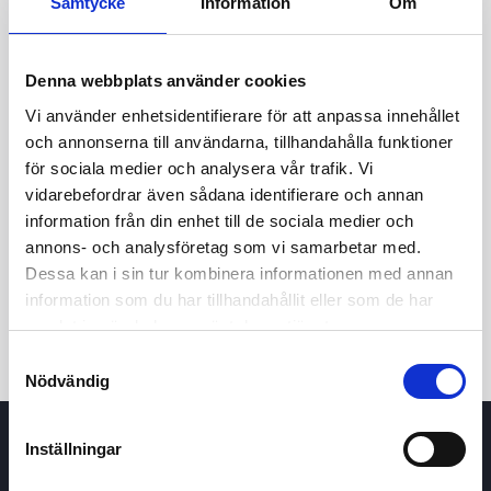
Samtycke
Information
Om
11.040
11.020
Denna webbplats använder cookies
11.000
Vi använder enhetsidentifierare för att anpassa innehållet
och annonserna till användarna, tillhandahålla funktioner
10.980
för sociala medier och analysera vår trafik. Vi
8 May 2026
24 June 2026
7 August 2026
vidarebefordrar även sådana identifierare och annan
24h
7d
1m
3m
1y
5y
information från din enhet till de sociala medier och
annons- och analysföretag som vi samarbetar med.
Dessa kan i sin tur kombinera informationen med annan
Trade
information som du har tillhandahållit eller som de har
samlat in när du har använt deras tjänster.
Samtyckesval
Nödvändig
Inställningar