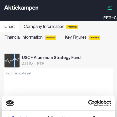
PEG-C
Chart
Company Information
Premium
Financial Information
Key Figures
Premium
Premium
USCF Aluminum Strategy Fund
ALUM
-
ETF
no chart data yet