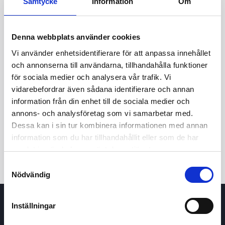
Samtycke
Information
Om
Denna webbplats använder cookies
Vi använder enhetsidentifierare för att anpassa innehållet
och annonserna till användarna, tillhandahålla funktioner
för sociala medier och analysera vår trafik. Vi
vidarebefordrar även sådana identifierare och annan
24h
7d
1m
3m
1y
5y
information från din enhet till de sociala medier och
annons- och analysföretag som vi samarbetar med.
Dessa kan i sin tur kombinera informationen med annan
Trade
information som du har tillhandahållit eller som de har
samlat in när du har använt deras tjänster.
Samtyckesval
Nödvändig
Inställningar