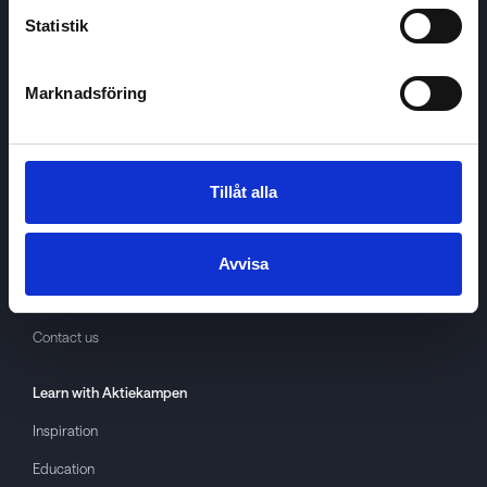
Statistik
Marknadsföring
Aktiekampen
About
Aktiekampen
Privacy policy
Tillåt alla
About cookies
Terms of use
Avvisa
GDPR
Contact us
Learn with
Aktiekampen
Inspiration
Education