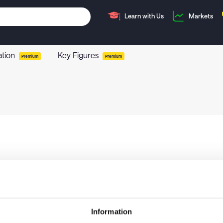
Learn with Us
Markets
ation
Key Figures
Premium
Premium
Information