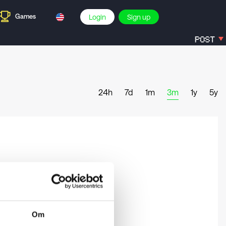
Games
Login
Sign up
POST
-
24h
7d
1m
3m
1y
5y
Om