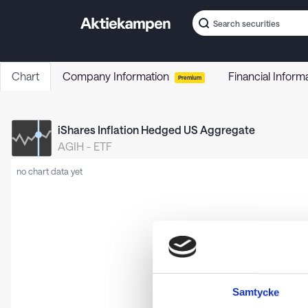
Chart
Company Information
Financial Inform
Premium
iShares Inflation Hedged US Aggregate
AGIH
-
ETF
no chart data yet
Samtycke