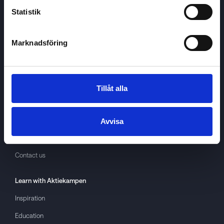
Statistik
Marknadsföring
Aktiekampen
About
Aktiekampen
Privacy policy
Tillåt alla
About cookies
Terms of use
Avvisa
GDPR
Contact us
Learn with
Aktiekampen
Inspiration
Education