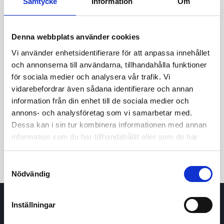
Samtycke
Information
Om
Denna webbplats använder cookies
Vi använder enhetsidentifierare för att anpassa innehållet
och annonserna till användarna, tillhandahålla funktioner
för sociala medier och analysera vår trafik. Vi
vidarebefordrar även sådana identifierare och annan
24h
7d
1m
3m
1y
5y
information från din enhet till de sociala medier och
annons- och analysföretag som vi samarbetar med.
Dessa kan i sin tur kombinera informationen med annan
Trade
information som du har tillhandahållit eller som de har
samlat in när du har använt deras tjänster.
Samtyckesval
Nödvändig
Inställningar