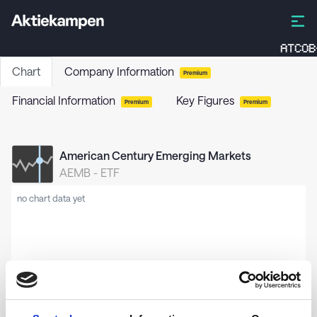
ATCOB
Chart
Company Information
Premium
Financial Information
Key Figures
Premium
Premium
American Century Emerging Markets
AEMB
-
ETF
no chart data yet