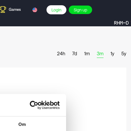
Games
Login
Sign up
RHM-D
24h
7d
1m
3m
1y
5y
Om