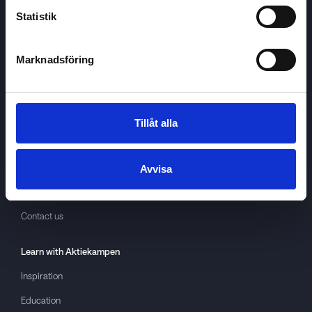
Statistik
Marknadsföring
Aktiekampen
About
Aktiekampen
Privacy policy
Tillåt alla
About cookies
Terms of use
Avvisa
GDPR
Contact us
Learn with
Aktiekampen
Inspiration
Education