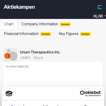
ALAB
Chart
Company Information
Premium
Financial Information
Key Figures
Premium
Premium
Unum Therapeutics Inc.
UMRX
-
Stock
no chart data yet