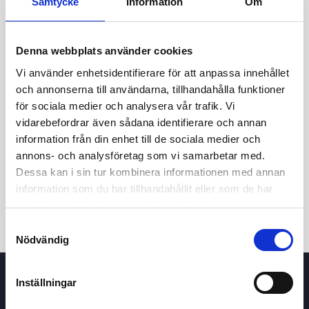
Samtycke
Information
Om
Denna webbplats använder cookies
Vi använder enhetsidentifierare för att anpassa innehållet
och annonserna till användarna, tillhandahålla funktioner
för sociala medier och analysera vår trafik. Vi
vidarebefordrar även sådana identifierare och annan
24h
7d
1m
3m
1y
5y
information från din enhet till de sociala medier och
annons- och analysföretag som vi samarbetar med.
Dessa kan i sin tur kombinera informationen med annan
Trade
information som du har tillhandahållit eller som de har
samlat in när du har använt deras tjänster.
Samtyckesval
Nödvändig
Inställningar