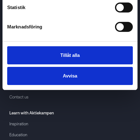
Statistik
Marknadsföring
Aktiekampen
About
Aktiekampen
Privacy policy
Tillåt alla
About cookies
Terms of use
Avvisa
GDPR
Contact us
Learn with
Aktiekampen
Inspiration
Education