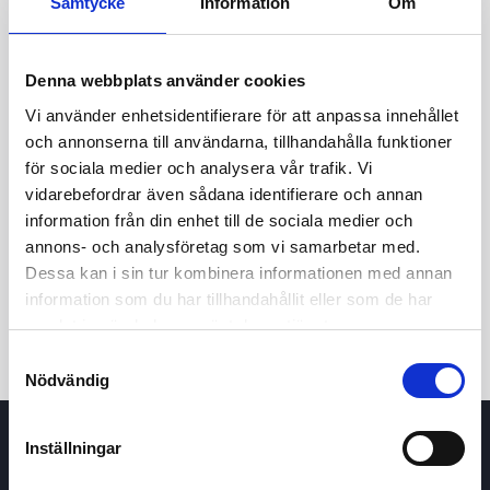
Samtycke
Information
Om
Denna webbplats använder cookies
Vi använder enhetsidentifierare för att anpassa innehållet
och annonserna till användarna, tillhandahålla funktioner
för sociala medier och analysera vår trafik. Vi
vidarebefordrar även sådana identifierare och annan
24h
7d
1m
3m
1y
5y
information från din enhet till de sociala medier och
annons- och analysföretag som vi samarbetar med.
Dessa kan i sin tur kombinera informationen med annan
Trade
information som du har tillhandahållit eller som de har
samlat in när du har använt deras tjänster.
Samtyckesval
Nödvändig
Inställningar