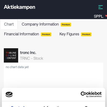
SPPL
Chart
Company Information
Premium
Financial Information
Key Figures
Premium
Premium
tronc Inc.
TRNC
-
Stock
no chart data yet