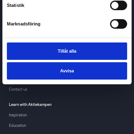
Statistik
Marknadsföring
Aktiekampen
About
Aktiekampen
Privacy policy
Tillåt alla
About cookies
Terms of use
Avvisa
GDPR
Contact us
Learn with
Aktiekampen
Inspiration
Education