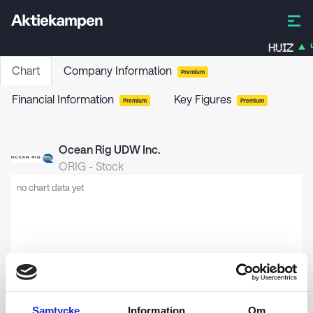
HUIZ
Chart
Company Information
Premium
Financial Information
Key Figures
Premium
Premium
Ocean Rig UDW Inc.
ORIG
-
Stock
no chart data yet
Samtycke
Information
Om