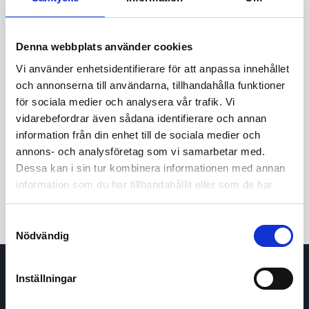
Denna webbplats använder cookies
Vi använder enhetsidentifierare för att anpassa innehållet
och annonserna till användarna, tillhandahålla funktioner
för sociala medier och analysera vår trafik. Vi
vidarebefordrar även sådana identifierare och annan
24h
7d
1m
3m
1y
5y
information från din enhet till de sociala medier och
annons- och analysföretag som vi samarbetar med.
Dessa kan i sin tur kombinera informationen med annan
Trade
information som du har tillhandahållit eller som de har
samlat in när du har använt deras tjänster.
Samtyckesval
Nödvändig
Inställningar