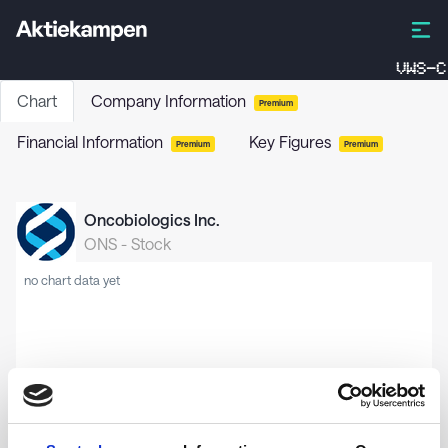
VWS-C
Chart
Company Information
Premium
Financial Information
Key Figures
Premium
Premium
Oncobiologics Inc.
ONS
-
Stock
no chart data yet