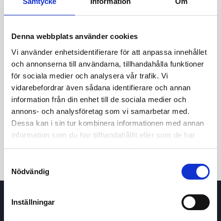
Samtycke
Information
Om
Denna webbplats använder cookies
Vi använder enhetsidentifierare för att anpassa innehållet
och annonserna till användarna, tillhandahålla funktioner
för sociala medier och analysera vår trafik. Vi
vidarebefordrar även sådana identifierare och annan
24h
7d
1m
3m
1y
5y
information från din enhet till de sociala medier och
annons- och analysföretag som vi samarbetar med.
Dessa kan i sin tur kombinera informationen med annan
Trade
information som du har tillhandahållit eller som de har
samlat in när du har använt deras tjänster.
Samtyckesval
Nödvändig
Inställningar