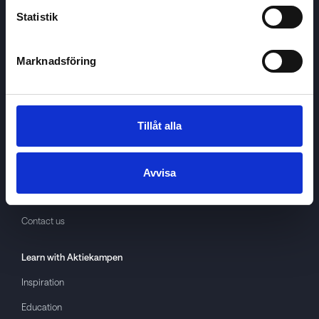
Statistik
Marknadsföring
Aktiekampen
About
Aktiekampen
Privacy policy
Tillåt alla
About cookies
Terms of use
Avvisa
GDPR
Contact us
Learn with
Aktiekampen
Inspiration
Education