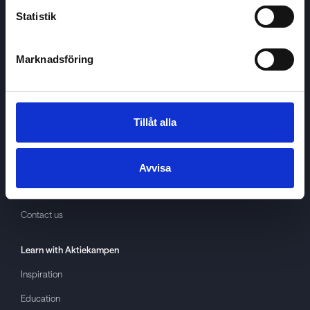
Statistik
Marknadsföring
Aktiekampen
About
Aktiekampen
Privacy policy
Tillåt alla
About cookies
Terms of use
Avvisa
GDPR
Contact us
Learn with
Aktiekampen
Inspiration
Education