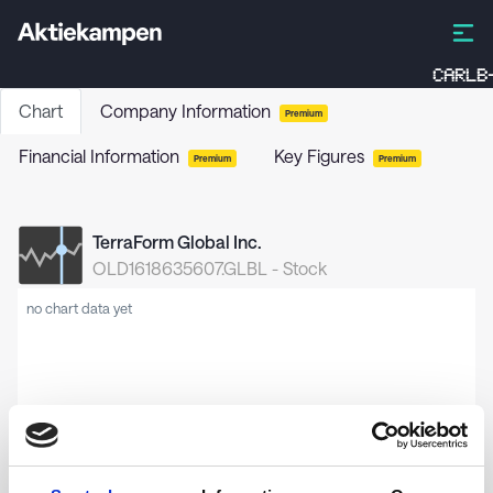
CARLB-
Chart
Company Information
Premium
Financial Information
Key Figures
Premium
Premium
TerraForm Global Inc.
OLD1618635607.GLBL
-
Stock
no chart data yet