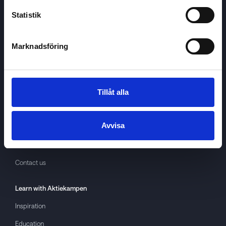
Statistik
Marknadsföring
Aktiekampen
About
Aktiekampen
Privacy policy
Tillåt alla
About cookies
Avvisa
Terms of use
GDPR
Contact us
Learn with
Aktiekampen
Inspiration
Education