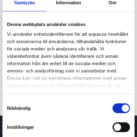
Samtycke
Information
Om
Denna webbplats använder cookies
Vi använder enhetsidentifierare för att anpassa innehållet
och annonserna till användarna, tillhandahålla funktioner
för sociala medier och analysera vår trafik. Vi
vidarebefordrar även sådana identifierare och annan
information från din enhet till de sociala medier och
24h
7d
1m
3m
1y
5y
annons- och analysföretag som vi samarbetar med.
Dessa kan i sin tur kombinera informationen med annan
Trade
information som du har tillhandahållit eller som de har
samlat in när du har använt deras tjänster.
Samtyckesval
Nödvändig
Inställningar