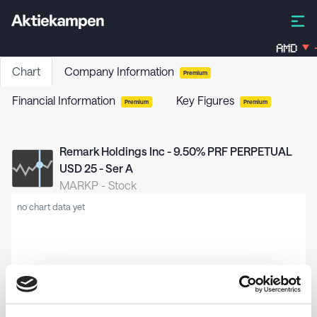
AMD
-
Chart
Company Information
Premium
Financial Information
Key Figures
Premium
Premium
Remark Holdings Inc - 9.50% PRF PERPETUAL
USD 25 - Ser A
MARKP
-
Stock
no chart data yet