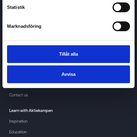
Statistik
Marknadsföring
Aktiekampen
About
Aktiekampen
Privacy policy
Tillåt alla
About cookies
Terms of use
Avvisa
GDPR
Contact us
Learn with
Aktiekampen
Inspiration
Education