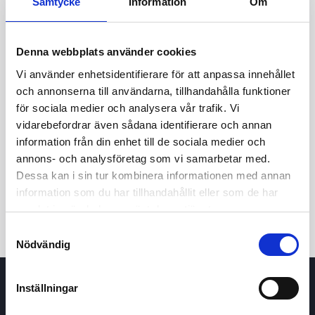
Samtycke
Information
Om
Denna webbplats använder cookies
Vi använder enhetsidentifierare för att anpassa innehållet
och annonserna till användarna, tillhandahålla funktioner
för sociala medier och analysera vår trafik. Vi
vidarebefordrar även sådana identifierare och annan
24h
7d
1m
3m
1y
5y
information från din enhet till de sociala medier och
annons- och analysföretag som vi samarbetar med.
Dessa kan i sin tur kombinera informationen med annan
Trade
information som du har tillhandahållit eller som de har
samlat in när du har använt deras tjänster.
Samtyckesval
Nödvändig
Inställningar