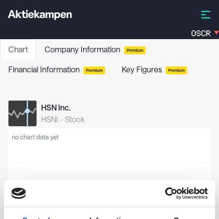
OSCR
Chart
Company Information
Premium
Financial Information
Key Figures
Premium
Premium
HSN Inc.
HSNI
-
Stock
no chart data yet