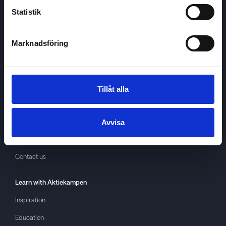
Statistik
Marknadsföring
Aktiekampen
About
Aktiekampen
Privacy policy
Tillåt alla
About cookies
Terms of use
Avvisa
GDPR
Contact us
Learn with
Aktiekampen
Inspiration
Education