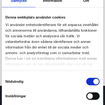
Samtycke
Information
Om
Denna webbplats använder cookies
Vi använder enhetsidentifierare för att anpassa innehållet
och annonserna till användarna, tillhandahålla funktioner
för sociala medier och analysera vår trafik. Vi
vidarebefordrar även sådana identifierare och annan
24h
7d
1m
3m
1y
5y
information från din enhet till de sociala medier och
annons- och analysföretag som vi samarbetar med.
Dessa kan i sin tur kombinera informationen med annan
Trade
information som du har tillhandahållit eller som de har
samlat in när du har använt deras tjänster.
Samtyckesval
Nödvändig
Inställningar