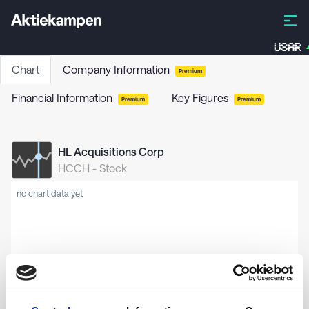
USAR
Chart
Company Information
Premium
Financial Information
Key Figures
Premium
Premium
HL Acquisitions Corp
HCCH
-
Stock
no chart data yet