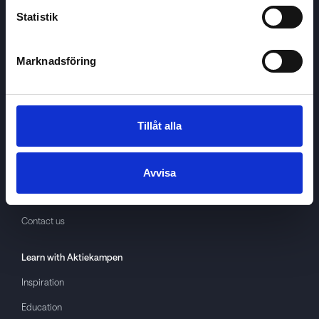
Statistik
Marknadsföring
Aktiekampen
About
Aktiekampen
Privacy policy
Tillåt alla
About cookies
Terms of use
Avvisa
GDPR
Contact us
Learn with
Aktiekampen
Inspiration
Education