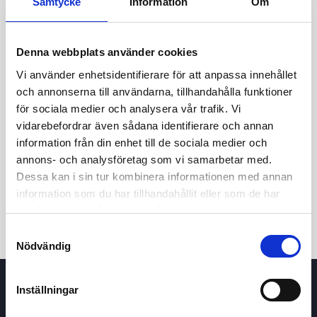
Samtycke
Information
Om
Denna webbplats använder cookies
Vi använder enhetsidentifierare för att anpassa innehållet
och annonserna till användarna, tillhandahålla funktioner
för sociala medier och analysera vår trafik. Vi
vidarebefordrar även sådana identifierare och annan
24h
7d
1m
3m
1y
5y
information från din enhet till de sociala medier och
annons- och analysföretag som vi samarbetar med.
Dessa kan i sin tur kombinera informationen med annan
Trade
information som du har tillhandahållit eller som de har
samlat in när du har använt deras tjänster.
Samtyckesval
Nödvändig
Inställningar