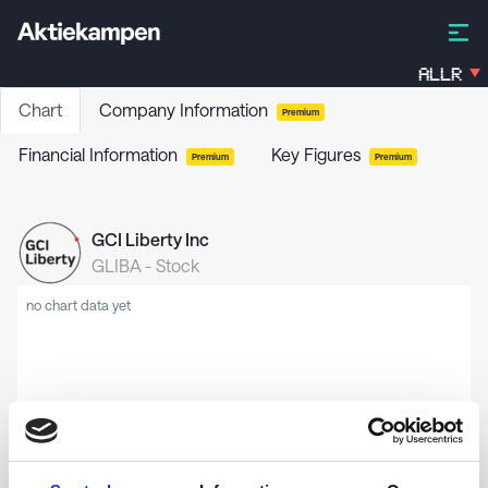
ALLR
Chart
Company Information
Premium
Financial Information
Key Figures
Premium
Premium
GCI Liberty Inc
GLIBA
-
Stock
no chart data yet