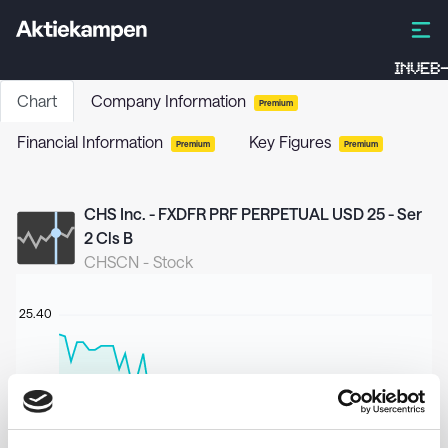
INVEB-
Chart
Company Information
Premium
Financial Information
Key Figures
Premium
Premium
CHS Inc. - FXDFR PRF PERPETUAL USD 25 - Ser
2 Cls B
CHSCN
-
Stock
25.40
25.20