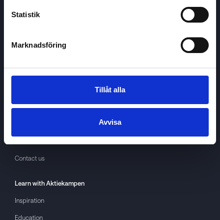
Statistik
Marknadsföring
Aktiekampen
About
Aktiekampen
Privacy policy
Tillåt alla
About cookies
Avvisa
Terms of use
GDPR
Contact us
Learn with
Aktiekampen
Inspiration
Education