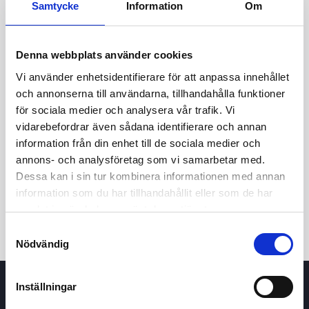
Samtycke
Information
Om
25.00
Denna webbplats använder cookies
24.80
Vi använder enhetsidentifierare för att anpassa innehållet
och annonserna till användarna, tillhandahålla funktioner
för sociala medier och analysera vår trafik. Vi
7 May 2026
23 June 2026
6 August 2026
vidarebefordrar även sådana identifierare och annan
information från din enhet till de sociala medier och
24h
7d
1m
3m
1y
5y
annons- och analysföretag som vi samarbetar med.
Dessa kan i sin tur kombinera informationen med annan
Trade
information som du har tillhandahållit eller som de har
samlat in när du har använt deras tjänster.
Samtyckesval
Nödvändig
Inställningar