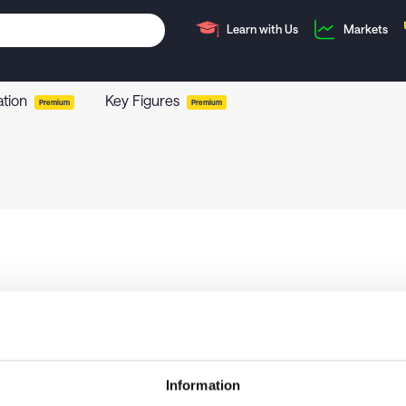
Learn with Us
Markets
ation
Key Figures
Premium
Premium
Information