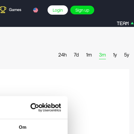
Games
Login
Sign up
TEAM
24h
7d
1m
3m
1y
5y
Om