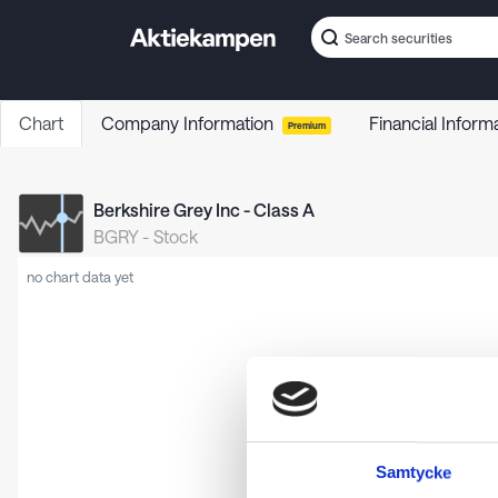
Chart
Company Information
Financial Inform
Premium
Berkshire Grey Inc - Class A
BGRY
-
Stock
no chart data yet
Samtycke