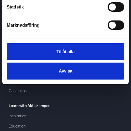
Statistik
Marknadsföring
Aktiekampen
About
Aktiekampen
Privacy policy
Tillåt alla
About cookies
Terms of use
Avvisa
GDPR
Contact us
Learn with
Aktiekampen
Inspiration
Education