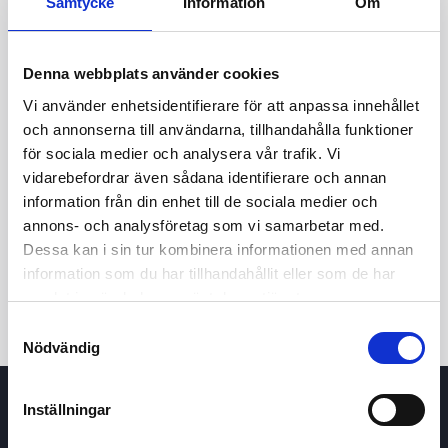
Samtycke
Information
Om
27.00
Denna webbplats använder cookies
26.50
Vi använder enhetsidentifierare för att anpassa innehållet
och annonserna till användarna, tillhandahålla funktioner
26.00
för sociala medier och analysera vår trafik. Vi
11 May 2026
24 June 2026
7 August 2026
vidarebefordrar även sådana identifierare och annan
24h
7d
1m
3m
1y
5y
information från din enhet till de sociala medier och
annons- och analysföretag som vi samarbetar med.
Dessa kan i sin tur kombinera informationen med annan
Trade
information som du har tillhandahållit eller som de har
samlat in när du har använt deras tjänster.
Samtyckesval
Nödvändig
Inställningar