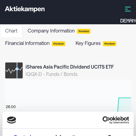
DEMAN
Chart
Company Information
Premium
Financial Information
Key Figures
Premium
Premium
iShares Asia Pacific Dividend UCITS ETF
IQQX-D
-
Funds / Bonds
28.00
27.50