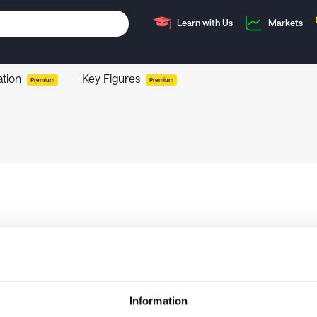
Learn with Us
Markets
ation
Key Figures
Premium
Premium
Information