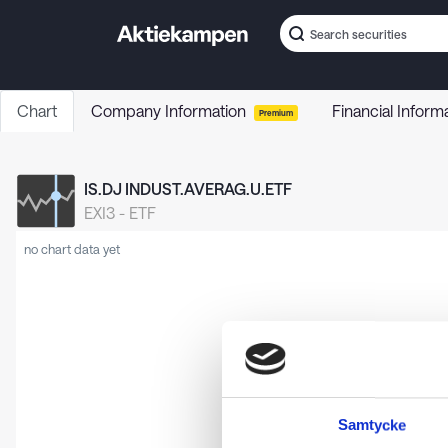
Chart
Company Information
Financial Inform
Premium
IS.DJ INDUST.AVERAG.U.ETF
EXI3
-
ETF
no chart data yet
Samtycke