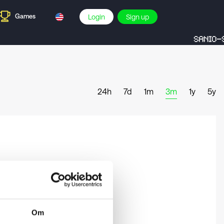
Games
Login
Sign up
SANIO-S
24h
7d
1m
3m
1y
5y
Om