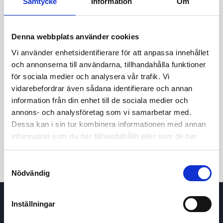
Samtycke
Information
Om
Denna webbplats använder cookies
Vi använder enhetsidentifierare för att anpassa innehållet
och annonserna till användarna, tillhandahålla funktioner
för sociala medier och analysera vår trafik. Vi
vidarebefordrar även sådana identifierare och annan
24h
7d
1m
3m
1y
5y
information från din enhet till de sociala medier och
annons- och analysföretag som vi samarbetar med.
Dessa kan i sin tur kombinera informationen med annan
Trade
information som du har tillhandahållit eller som de har
samlat in när du har använt deras tjänster.
Samtyckesval
Nödvändig
Inställningar