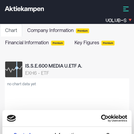
VOLVB-S
Chart
Company Information
Premium
Financial Information
Key Figures
Premium
Premium
IS.S.E.600 MEDIA U.ETF A.
EXH6
-
ETF
no chart data yet