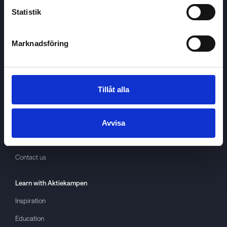
Statistik
Marknadsföring
Aktiekampen
About
Aktiekampen
Privacy policy
Tillåt alla
About cookies
Terms of use
Avvisa
GDPR
Contact us
Learn with
Aktiekampen
Inspiration
Education