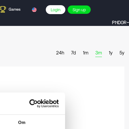
Games
Login
Sign up
PNDOR-
24h
7d
1m
3m
1y
5y
Om