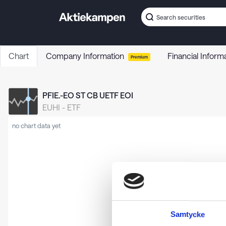
Chart
Company Information
Financial Inform
Premium
PFIE.-EO ST CB UETF EOI
EUHI
-
ETF
no chart data yet
Samtycke