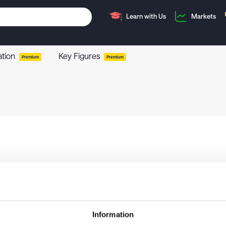
Learn with Us
Markets
ation
Key Figures
Premium
Premium
Information