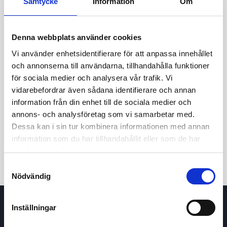
Samtycke
Information
Om
Denna webbplats använder cookies
Vi använder enhetsidentifierare för att anpassa innehållet
och annonserna till användarna, tillhandahålla funktioner
för sociala medier och analysera vår trafik. Vi
vidarebefordrar även sådana identifierare och annan
24h
7d
1m
3m
1y
5y
information från din enhet till de sociala medier och
annons- och analysföretag som vi samarbetar med.
Dessa kan i sin tur kombinera informationen med annan
Trade
information som du har tillhandahållit eller som de har
samlat in när du har använt deras tjänster.
Samtyckesval
Nödvändig
Inställningar