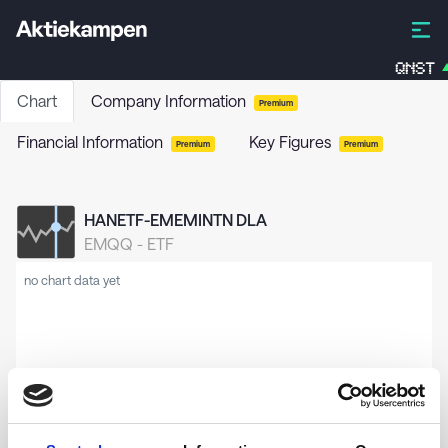
QNST
Chart
Company Information
Premium
Financial Information
Key Figures
Premium
Premium
HANETF-EMEMINTN DLA
EMQQ
-
ETF
no chart data yet