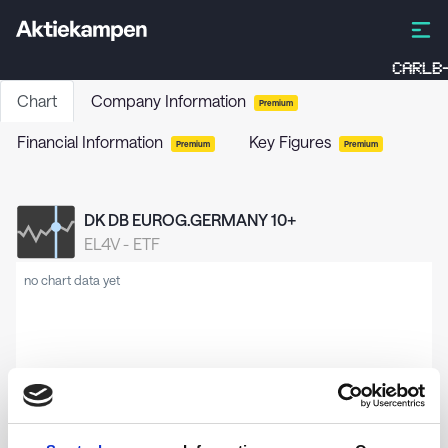
CARLB-
Chart
Company Information
Premium
Financial Information
Key Figures
Premium
Premium
DK DB EUROG.GERMANY 10+
EL4V
-
ETF
no chart data yet