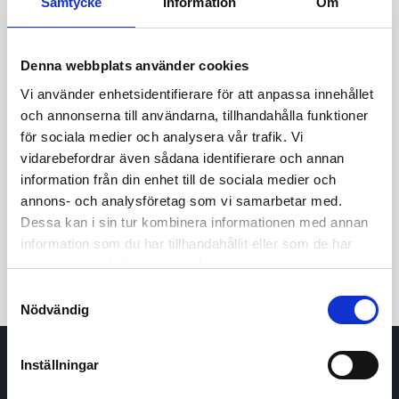
Samtycke
Information
Om
Denna webbplats använder cookies
Vi använder enhetsidentifierare för att anpassa innehållet
och annonserna till användarna, tillhandahålla funktioner
för sociala medier och analysera vår trafik. Vi
vidarebefordrar även sådana identifierare och annan
24h
7d
1m
3m
1y
5y
information från din enhet till de sociala medier och
annons- och analysföretag som vi samarbetar med.
Dessa kan i sin tur kombinera informationen med annan
Trade
information som du har tillhandahållit eller som de har
samlat in när du har använt deras tjänster.
Samtyckesval
Nödvändig
Inställningar