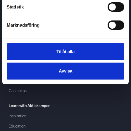
Statistik
Marknadsföring
Aktiekampen
About
Aktiekampen
Privacy policy
Tillåt alla
About cookies
Terms of use
Avvisa
GDPR
Contact us
Learn with
Aktiekampen
Inspiration
Education