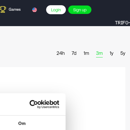
Games
Login
Sign up
TRIFO-
24h
7d
1m
3m
1y
5y
Om