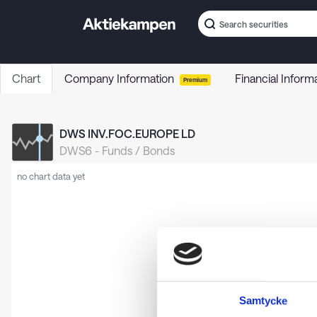
Chart
Company Information
Financial Inform
Premium
DWS INV.FOC.EUROPE LD
DWS6
-
Funds / Bonds
no chart data yet
Samtycke