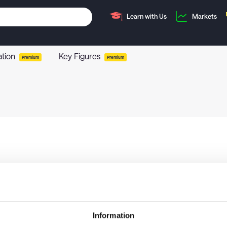
Learn with Us
Markets
ation
Key Figures
Premium
Premium
Information