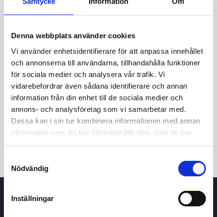
Samtycke
Information
Om
Denna webbplats använder cookies
Vi använder enhetsidentifierare för att anpassa innehållet
och annonserna till användarna, tillhandahålla funktioner
för sociala medier och analysera vår trafik. Vi
vidarebefordrar även sådana identifierare och annan
24h
7d
1m
3m
1y
5y
information från din enhet till de sociala medier och
annons- och analysföretag som vi samarbetar med.
Dessa kan i sin tur kombinera informationen med annan
Trade
information som du har tillhandahållit eller som de har
samlat in när du har använt deras tjänster.
Samtyckesval
Nödvändig
Inställningar