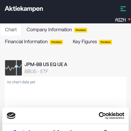
AIZN
Chart
Company Information
Premium
Financial Information
Key Figures
Premium
Premium
JPM-BB US EQ UE A
BBUS
-
ETF
no chart data yet