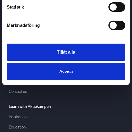
Statistik
Marknadsföring
Aktiekampen
About
Aktiekampen
Privacy policy
Tillåt alla
About cookies
Terms of use
Avvisa
GDPR
Contact us
Learn with
Aktiekampen
Inspiration
Education