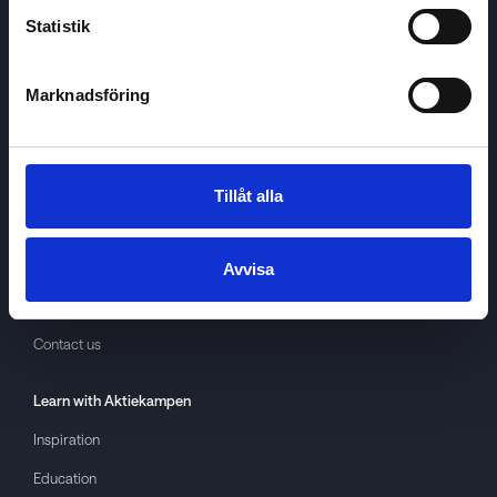
Statistik
Marknadsföring
Aktiekampen
About
Aktiekampen
Privacy policy
Tillåt alla
About cookies
Terms of use
Avvisa
GDPR
Contact us
Learn with
Aktiekampen
Inspiration
Education