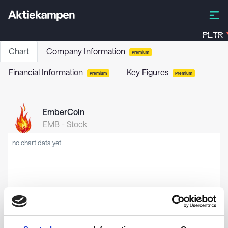
PLTR
Chart
Company Information
Premium
Financial Information
Key Figures
Premium
Premium
EmberCoin
EMB
-
Stock
no chart data yet