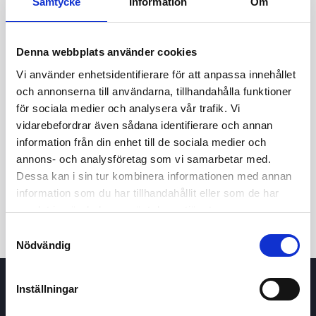
Samtycke
Information
Om
Denna webbplats använder cookies
Vi använder enhetsidentifierare för att anpassa innehållet
och annonserna till användarna, tillhandahålla funktioner
för sociala medier och analysera vår trafik. Vi
vidarebefordrar även sådana identifierare och annan
24h
7d
1m
3m
1y
5y
information från din enhet till de sociala medier och
annons- och analysföretag som vi samarbetar med.
Dessa kan i sin tur kombinera informationen med annan
Trade
information som du har tillhandahållit eller som de har
samlat in när du har använt deras tjänster.
Samtyckesval
Nödvändig
Inställningar