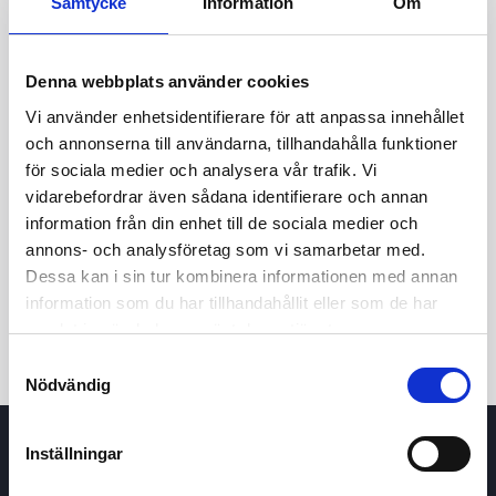
Samtycke
Information
Om
Denna webbplats använder cookies
Vi använder enhetsidentifierare för att anpassa innehållet
och annonserna till användarna, tillhandahålla funktioner
för sociala medier och analysera vår trafik. Vi
vidarebefordrar även sådana identifierare och annan
24h
7d
1m
3m
1y
5y
information från din enhet till de sociala medier och
annons- och analysföretag som vi samarbetar med.
Dessa kan i sin tur kombinera informationen med annan
Trade
information som du har tillhandahållit eller som de har
samlat in när du har använt deras tjänster.
Samtyckesval
Nödvändig
Inställningar