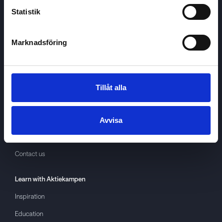
Statistik
Marknadsföring
Aktiekampen
About
Aktiekampen
Privacy policy
Tillåt alla
About cookies
Terms of use
Avvisa
GDPR
Contact us
Learn with
Aktiekampen
Inspiration
Education