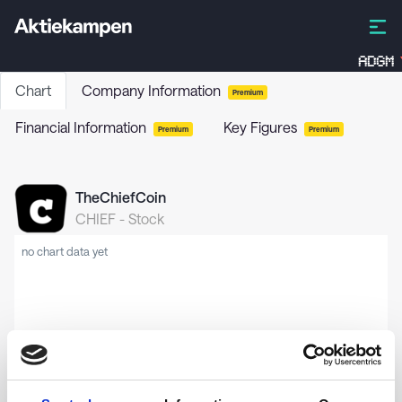
ADGM
Chart
Company Information
Premium
Financial Information
Key Figures
Premium
Premium
TheChiefCoin
CHIEF
-
Stock
no chart data yet