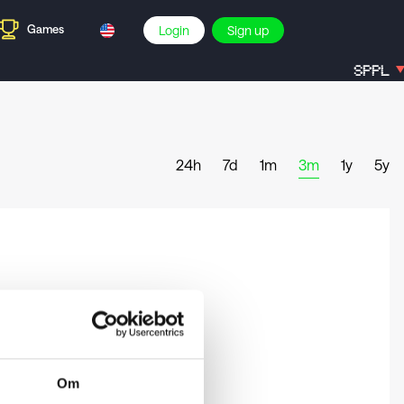
Games
Login
Sign up
SPPL
24h
7d
1m
3m
1y
5y
Om