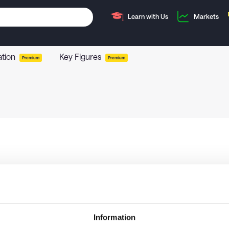
Learn with Us
Markets
ation
Key Figures
Premium
Premium
Information