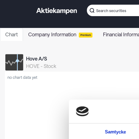
Chart
Company Information
Financial Inform
Premium
Hove A/S
HOVE
-
Stock
no chart data yet
Samtycke