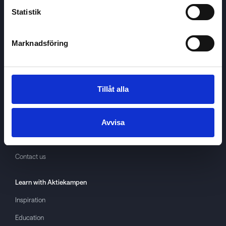
Statistik
Marknadsföring
Aktiekampen
About
Aktiekampen
Privacy policy
Tillåt alla
About cookies
Terms of use
Avvisa
GDPR
Contact us
Learn with
Aktiekampen
Inspiration
Education