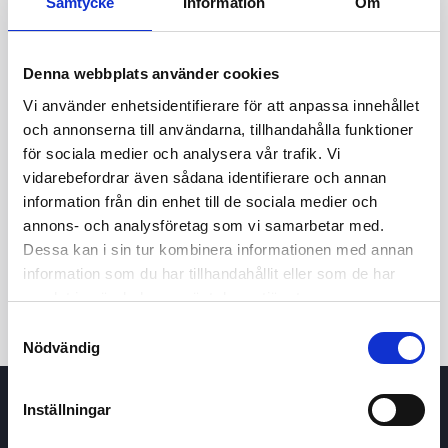
Samtycke
Information
Om
Denna webbplats använder cookies
Vi använder enhetsidentifierare för att anpassa innehållet
och annonserna till användarna, tillhandahålla funktioner
för sociala medier och analysera vår trafik. Vi
vidarebefordrar även sådana identifierare och annan
24h
7d
1m
3m
1y
5y
information från din enhet till de sociala medier och
annons- och analysföretag som vi samarbetar med.
Dessa kan i sin tur kombinera informationen med annan
Trade
information som du har tillhandahållit eller som de har
samlat in när du har använt deras tjänster.
Samtyckesval
Nödvändig
Inställningar