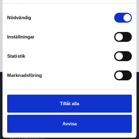
samlat in när du har använt deras tjänster.
Samtyckesval
Nödvändig
Inställningar
You have no equities
Explore our markets and find some
Statistik
Marknadsföring
Tillåt alla
Avvisa
Aktiekampen
About
Aktiekampen