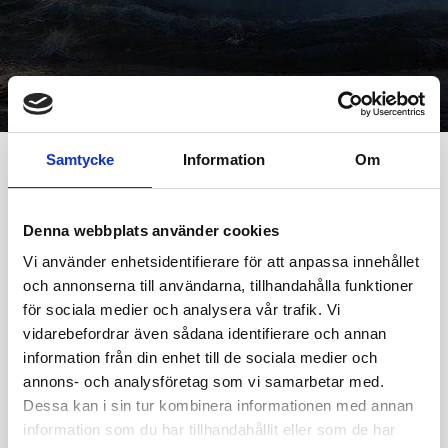
Samtycke
Information
Om
All stocks from Iceland
Denna webbplats använder cookies
Vi använder enhetsidentifierare för att anpassa innehållet
The Icelandic stock market isn't very large, and the
och annonserna till användarna, tillhandahålla funktioner
volume pretty low. So you can see all stocks from
för sociala medier och analysera vår trafik. Vi
Iceland here.
vidarebefordrar även sådana identifierare och annan
information från din enhet till de sociala medier och
annons- och analysföretag som vi samarbetar med.
Dessa kan i sin tur kombinera informationen med annan
information som du har tillhandahållit eller som de har