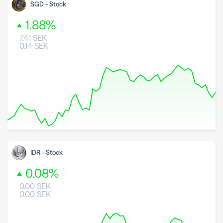
SGD
-
Stock
1.88
%
7.41
SEK
0.14
SEK
8 May 2026
26 June 2026
7 August 2026
IDR
-
Stock
0.08
%
0.00
SEK
0.00
SEK