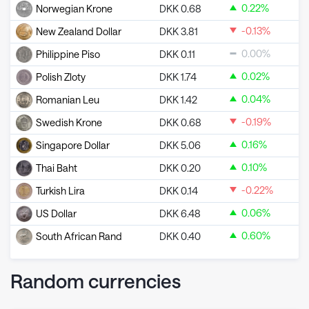
0.22
%
Norwegian Krone
DKK
0.68
-0.13
%
New Zealand Dollar
DKK
3.81
0.00
%
Philippine Piso
DKK
0.11
0.02
%
Polish Zloty
DKK
1.74
0.04
%
Romanian Leu
DKK
1.42
-0.19
%
Swedish Krone
DKK
0.68
0.16
%
Singapore Dollar
DKK
5.06
0.10
%
Thai Baht
DKK
0.20
-0.22
%
Turkish Lira
DKK
0.14
0.06
%
US Dollar
DKK
6.48
0.60
%
South African Rand
DKK
0.40
Random currencies