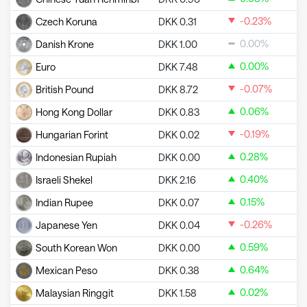
-0.23
%
Czech Koruna
DKK
0.31
0.00
%
Danish Krone
DKK
1.00
0.00
%
Euro
DKK
7.48
-0.07
%
British Pound
DKK
8.72
0.06
%
Hong Kong Dollar
DKK
0.83
-0.19
%
Hungarian Forint
DKK
0.02
0.28
%
Indonesian Rupiah
DKK
0.00
0.40
%
Israeli Shekel
DKK
2.16
0.15
%
Indian Rupee
DKK
0.07
-0.26
%
Japanese Yen
DKK
0.04
0.59
%
South Korean Won
DKK
0.00
0.64
%
Mexican Peso
DKK
0.38
0.02
%
Malaysian Ringgit
DKK
1.58