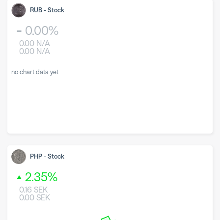
RUB
-
Stock
0.00
%
0.00
N/A
0.00
N/A
no chart data yet
PHP
-
Stock
2.35
%
0.16
SEK
0.00
SEK