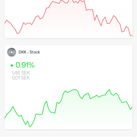
8 May 2026
26 June 2026
7 August 2026
DKK
-
Stock
0.91
%
1.46
SEK
0.01
SEK
8 May 2026
26 June 2026
7 August 2026