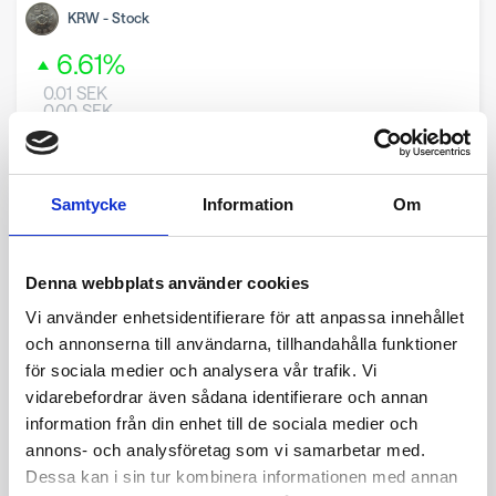
KRW
-
Stock
6.61
%
0.01
SEK
0.00
SEK
Samtycke
Information
Om
Denna webbplats använder cookies
8 May 2026
26 June 2026
7 August 2026
Vi använder enhetsidentifierare för att anpassa innehållet
och annonserna till användarna, tillhandahålla funktioner
RON
-
Stock
för sociala medier och analysera vår trafik. Vi
0.39
%
vidarebefordrar även sådana identifierare och annan
2.08
SEK
information från din enhet till de sociala medier och
0.01
SEK
annons- och analysföretag som vi samarbetar med.
Dessa kan i sin tur kombinera informationen med annan