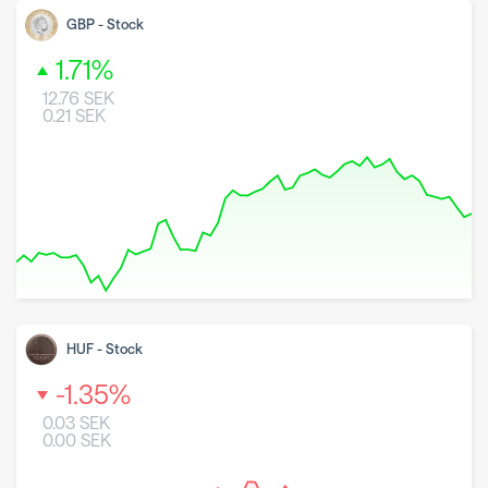
GBP
-
Stock
1.71
%
12.76
SEK
0.21
SEK
8 May 2026
26 June 2026
7 August 2026
HUF
-
Stock
-1.35
%
0.03
SEK
0.00
SEK