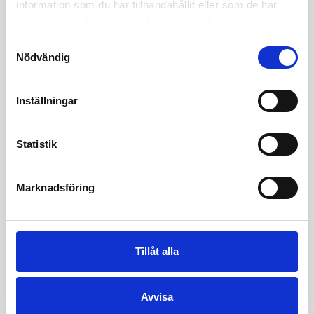
information som du har tillhandahållit eller som de har
samlat in när du har använt deras tjänster.
Samtyckesval
Nödvändig
8 May 2026
26 June 2026
7 August 2026
Inställningar
CAD
-
Stock
0.34
%
Statistik
6.77
SEK
0.02
SEK
Marknadsföring
Tillåt alla
Avvisa
8 May 2026
26 June 2026
7 August 2026