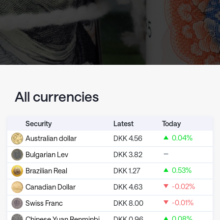
All currencies
Security
Latest
Today
0.04
%
Australian dollar
DKK
4.56
Bulgarian Lev
DKK
3.82
0.53
%
Brazilian Real
DKK
1.27
-0.02
%
Canadian Dollar
DKK
4.63
-0.01
%
Swiss Franc
DKK
8.00
0.08
%
Chinese Yuan Renminbi
DKK
0.96