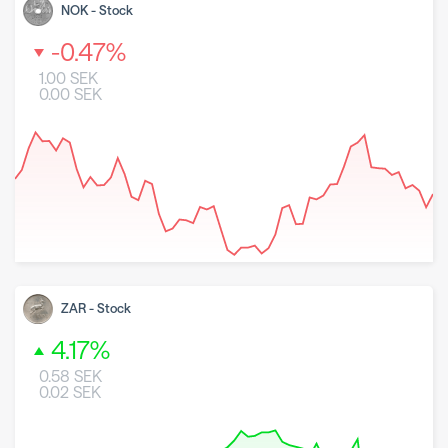
NOK
-
Stock
-0.47
%
1.00
SEK
0.00
SEK
8 May 2026
26 June 2026
7 August 2026
ZAR
-
Stock
4.17
%
0.58
SEK
0.02
SEK